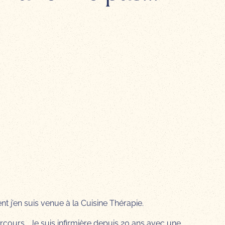
t j’en suis venue à la Cuisine Thérapie.
cours… Je suis infirmière depuis 20 ans avec une