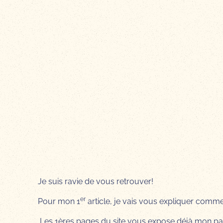
Je suis ravie de vous retrouver!
er
Pour mon 1
article, je vais vous expliquer commen
Les 1ères pages du site vous expose déjà mon par