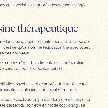
isés en psychiatrie) et auprès des personnes âgées.
sine thérapeutique
mettant aux usagers en santé mentale d’associer le
 ; c’est ce qu'on nomme l’éducation thérapeutique ;
ndre des nouveaux.
s notions d’équilibre alimentaire, la préparation,
que cuisiner apporte socialement , et
bilitation psycho-sociale auprès d’un public jeune
ovisations culinaires pouvaient s’organiser.
out le week; où il n’y a pas d’envie particulière , si
ou le dessert du soir, être en mode cocooning , se